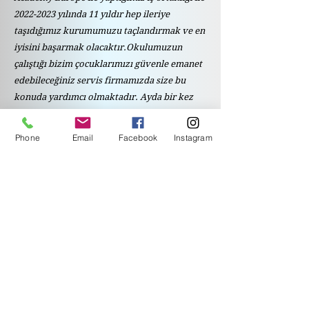
2022-2023
yılında 11 yıldır hep ileriye
taşıdığımız kurumumuzu taçlandırmak ve en
iyisini başarmak olacaktır.Okulumuzun
çalıştığı bizim çocuklarımızı güvenle emanet
edebileceğiniz servis firmamızda size bu
konuda yardımcı olmaktadır. Ayda bir kez
yine kurumumuzun anlaşmalı olduğu
hastane doktoru tarafından çocuklarımızın
Phone
Email
Facebook
Instagram
ücretsiz muayeneleri yapılmaktadır. Ayrıca
Maltepe bölgesinde bulunan okulumuzda
Mobildiri uygulamasıyla çocuklarınızın
günlük aktivitelerini takip sistemiyle kontrol
edebilirsiniz. Mutfak için gerekli olan
alışveriş Migros mağazalarından haftalık
yapılmaktadır. Vizyonumuzu geniş tutarak;
iyi ve mutlu insan olmazsa olmazımızdan
yola çıkarak her geçen gün değişen dünyayla
birlikte Atatürk ilkeleri ve inkılapları