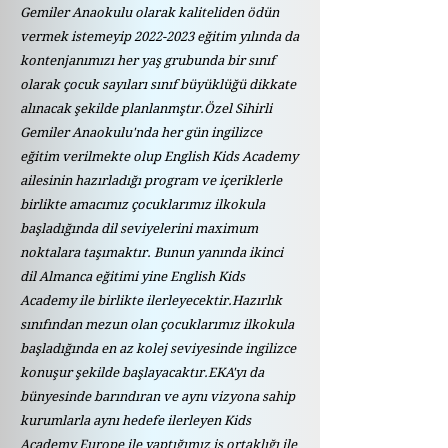
Gemiler Anaokulu olarak kaliteliden ödün
vermek istemeyip
2022-2023
eğitim yılında da
kontenjanımızı her yaş grubunda bir sınıf
olarak çocuk sayıları sınıf büyüklüğü dikkate
alınacak şekilde planlanmştır.Özel Sihirli
Gemiler Anaokulu'nda her gün ingilizce
eğitim verilmekte olup English Kids Academy
ailesinin hazırladığı program ve içeriklerle
birlikte amacımız çocuklarımız ilkokula
başladığında dil seviyelerini maximum
noktalara taşımaktır. Bunun yanında ikinci
dil Almanca eğitimi yine English Kids
Academy ile birlikte ilerleyecektir.Hazırlık
sınıfından mezun olan çocuklarımız ilkokula
başladığında en az kolej seviyesinde ingilizce
konuşur şekilde başlayacaktır.EKA'yı da
bünyesinde barındıran ve aynı vizyona sahip
kurumlarla aynı hedefe ilerleyen Kids
Academy Europe ile yaptığımız iş ortaklığı ile