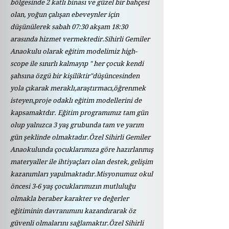
bölgesinde 2 katlı binası ve güzel bir bahçesi
olan, yoğun çalışan ebeveynler için
düşünülerek sabah 07:30 akşam 18:30
arasında hizmet vermektedir.Sihirli Gemiler
Anaokulu olarak eğitim modelimiz high-
scope ile sınırlı kalmayıp " her çocuk kendi
şahsına özgü bir kişiliktir"düşüncesinden
yola çıkarak meraklı,araştırmacı,öğrenmek
isteyen,proje odaklı eğitim modellerini de
kapsamaktdır. Eğitim programımız tam gün
olup yalnızca 3 yaş grubunda tam ve yarım
gün şeklinde olmaktadır.Özel Sihirli Gemiler
Anaokulunda çocuklarımıza göre hazırlanmış
materyaller ile ihtiyaçları olan destek, gelişim
kazanımları yapılmaktadır.Misyonumuz okul
öncesi 3-6 yaş çocuklarımızın mutluluğu
olmakla beraber karakter ve değerler
eğitiminin davranımını kazandırarak öz
güvenli olmalarını sağlamaktır.Özel Sihirli