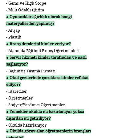
- Gems ve High Scope
- MEB Odaklı Eğitim
● Oyuncaklar ağırlıklı olarak hangi
materyallerden yapılmış?
- Ahşap
- Plastik
● Branş derslerini kimler veriyor?
- Alanında Eğitimli Branş Öğretmenleri
● Servis hizmeti kimler tarafından ve nasıl
sağlanıyor?
- Bağımsız Taşıma Firması
● Okul gezilerinde çocuklara kimler refakat
ediyor?
- İdareciler
- Öğretmenler
- Stajyer/Yardımcı Öğretmenler
● Yemekler okulda mı hazırlanıyor yoksa
dışardan mı getiriliyor?
- Okulda hazırlanıyor
● Okulda görev alan öğretmenlerin branşları
nelerdir?