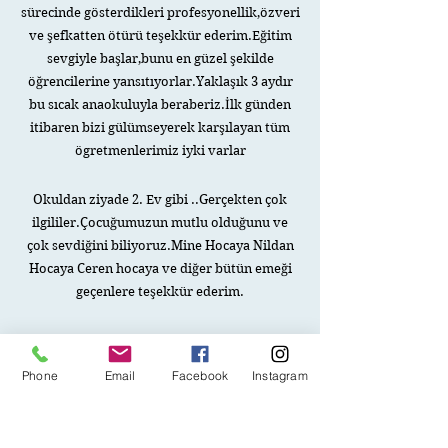
sürecinde gösterdikleri profesyonellik,özveri
ve şefkatten ötürü teşekkür ederim.Eğitim
sevgiyle başlar,bunu en güzel şekilde
öğrencilerine yansıtıyorlar.Yaklaşık 3 aydır
bu sıcak anaokuluyla beraberiz.İlk günden
itibaren bizi gülümseyerek karşılayan tüm
ögretmenlerimiz iyki varlar
Okuldan ziyade 2. Ev gibi ..Gerçekten çok
ilgililer.Çocuğumuzun mutlu olduğunu ve
çok sevdiğini biliyoruz.Mine Hocaya Nildan
Hocaya Ceren hocaya ve diğer bütün emeği
geçenlere teşekkür ederim.
Kesinlikle tavsiye ediyorum gerek yemekleri
gerek öğretmentleri ve müdürümüz ve okul
Phone
Email
Facebook
Instagram
sahibimiz hepsi çok ilgili bahcesiyle ojukun
içiyle yemekleriyle ve en önemlisi eğitimiyle
bence alnlarında çok iyiler gerek