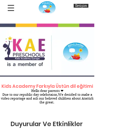
İletişim
Kids Academy Farkıyla Üstün dil eğitimi
Hello dear parents ❤
Due to our republic day celebrtaion,We decided to make a
video reportage and ask our beloved children about Atatürk
the great.
Duyurular Ve Etkinlikler